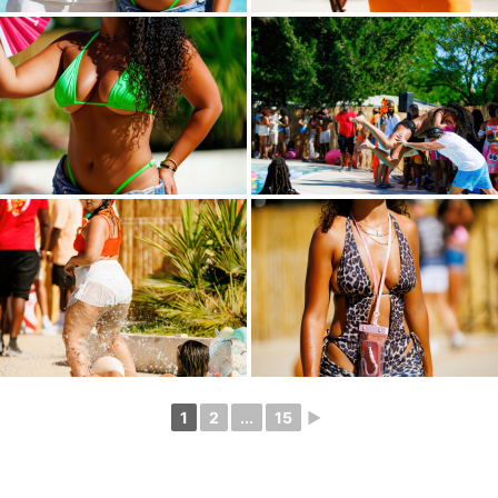
1
2
...
15
►