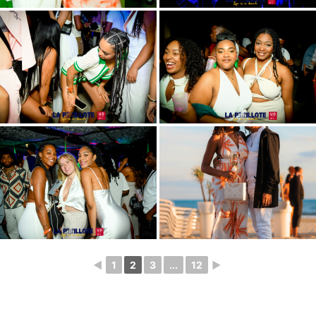
◄
1
2
3
...
12
►